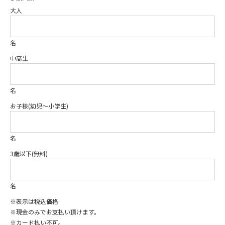
大人
名
中高生
名
お子様(幼児〜小学生)
名
3歳以下(無料)
名
※表示は税込価格
※現金のみでお支払い頂けます。
※カード払い不可。