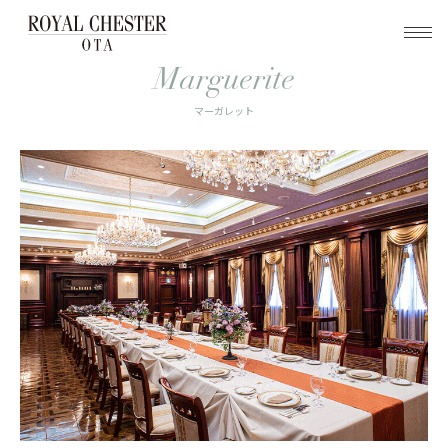
トップ
ご宴会 ＆ 貸会場
マーガレット
Marguerite
マーガレット