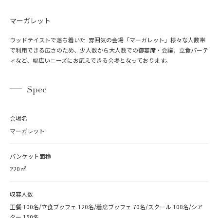
マーガレット
ウッドテイストで落ち着いた 雰囲気の会場「マーガレット」様々な⼈数帯
で利⽤できる広さのため、少⼈数から⼤⼈数での御宴席・会議、⽴⾷パーテ
ィなど、幅広いニーズにお応えできる会場となっております。
Spec
会場名
マーガレット
バンケット面積
220㎡
収容人数
正餐 100名/立食ブッフェ 120名/着席ブッフェ 70名/スクール 100名/シア
ター 150名