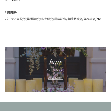
利用用途
パーティ全般/会議/展示会/株主総会/周年記念/各種懇親会/年次総会/etc.
Fair
ブライダルフェア
VIEW MORE